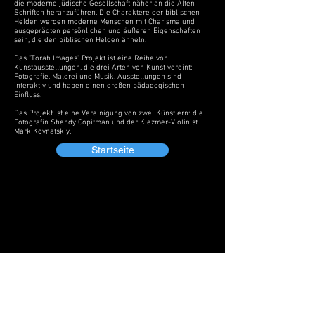
die moderne jüdische Gesellschaft näher an die Alten
Schriften heranzuführen. Die Charaktere der biblischen
Helden werden moderne Menschen mit Charisma und
ausgeprägten persönlichen und äußeren Eigenschaften
sein, die den biblischen Helden ähneln.
Das "Torah Images" Projekt ist eine Reihe von
Kunstausstellungen, die drei Arten von Kunst vereint:
Fotografie, Malerei und Musik. Ausstellungen sind
interaktiv und haben einen großen pädagogischen
Einfluss.
Das Projekt ist eine Vereinigung von zwei Künstlern: die
Fotografin Shendy Copitman und der Klezmer-Violinist
Mark Kovnatskiy.
Startseite